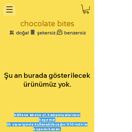
chocolate bites
🍌
🍫
🫠
doğal
şekersiz
benzersiz
Şu an burada gösterilecek
ürünümüz yok.
bültene abone ol,
kampanyalarımızı
kaçırma!
ilk siparişinde kullanabileceğin
%10 indirim
kuponu
kazan.