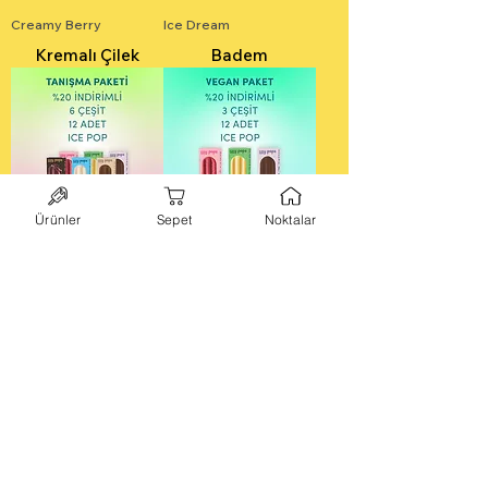
Creamy Berry
Ice Dream
Kremalı Çilek
Badem
Ürünler
Sepet
Noktalar
220 TL indirimli!
240 TL indirimli!
Tanışma Paketi
Vegan Paket
200 TL indirimli!