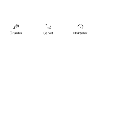
Ürünler
Sepet
Noktalar
bültene abone ol,
kampanyalarımızı
kaçırma!
ilk siparişinde kullanabileceğin
%10 indirim
kuponu
kazan.
abone ol
+90 544 7173648
-
hello@lillypops.co
istanbul
Hakkımızda
-
Kullanım Koşulları
-
KVK ve Gizlilik