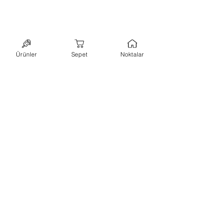
Ürünler
Sepet
Noktalar
bültene abone ol,
kampanyalarımızı
kaçırma!
ilk siparişinde kullanabileceğin
%10 indirim
kuponu
kazan.
abone ol
+90 544 7173648
-
hello@lillypops.co
istanbul
Hakkımızda
-
Kullanım Koşulları
-
KVK ve Gizlilik