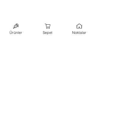
Ürünler
Sepet
Noktalar
bültene abone ol,
kampanyalarımızı
kaçırma!
ilk siparişinde kullanabileceğin
%10 indirim
kuponu
kazan.
abone ol
+90 544 7173648
-
hello@lillypops.co
istanbul
Hakkımızda
-
Kullanım Koşulları
-
KVK ve Gizlilik