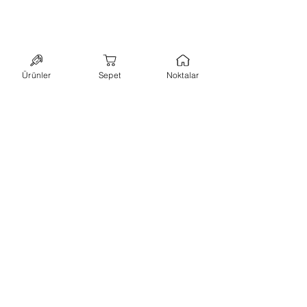
Ürünler
Sepet
Noktalar
bültene abone ol,
kampanyalarımızı
kaçırma!
ilk siparişinde kullanabileceğin
%10 indirim
kuponu
kazan.
abone ol
+90 544 7173648
-
hello@lillypops.co
istanbul
Hakkımızda
-
Kullanım Koşulları
-
KVK ve Gizlilik