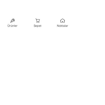
Ürünler
Sepet
Noktalar
bültene abone ol,
kampanyalarımızı
kaçırma!
ilk siparişinde kullanabileceğin
%10 indirim
kuponu
kazan.
abone ol
+90 544 7173648
-
hello@lillypops.co
istanbul
Hakkımızda
-
Kullanım Koşulları
-
KVK ve Gizlilik