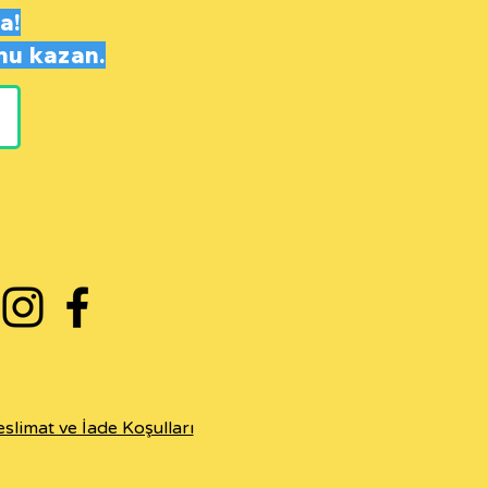
a!
nu
kazan.
eslimat ve İade Koşulları