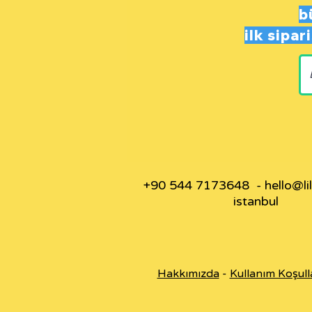
b
ilk sipa
+90 544 7173648 -
hello@li
istanbul
Hakkımızda
-
Kullanım Koşull