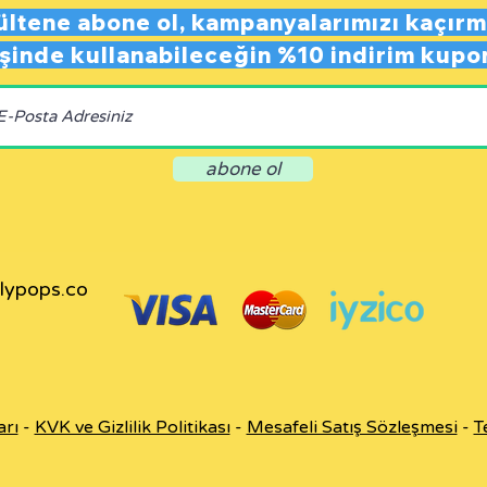
ültene abone ol,
kampanyalarımızı kaçırm
rişinde kullanabileceğin
%10 indirim kupo
abone ol
llypops.co
arı
-
KVK ve Gizlilik Politikası
-
Mesafeli Satış Sözleşmesi
-
T