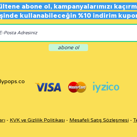
ültene abone ol,
kampanyalarımızı kaçırm
rişinde kullanabileceğin
%10 indirim kupo
abone ol
llypops.co
arı
-
KVK ve Gizlilik Politikası
-
Mesafeli Satış Sözleşmesi
-
T