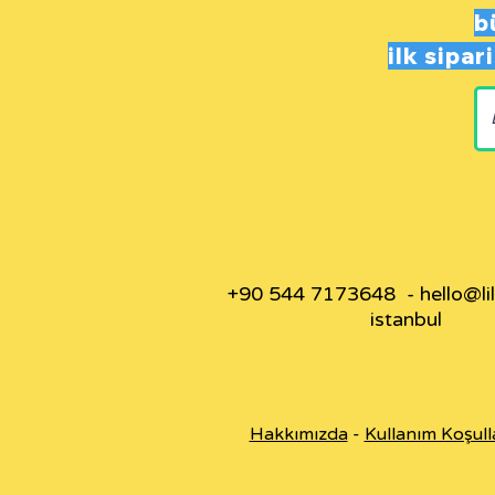
b
ilk sipa
+90 544 7173648 -
hello@li
istanbul
Hakkımızda
-
Kullanım Koşull