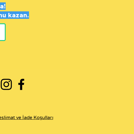
a!
nu
kazan.
eslimat ve İade Koşulları