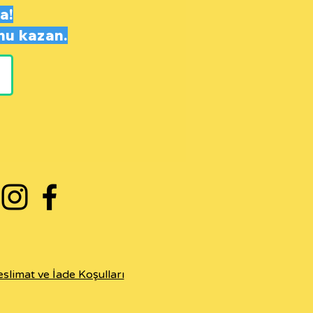
a!
nu
kazan.
eslimat ve İade Koşulları