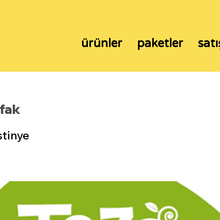
ürünler
paketler
satı
fak
stinye