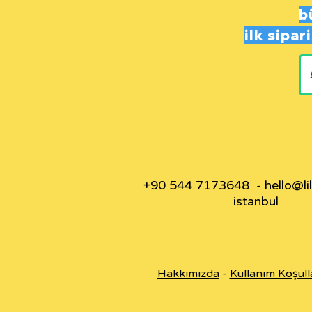
b
ilk sipa
+90 544 7173648 -
hello@li
istanbul
Hakkımızda
-
Kullanım Koşull