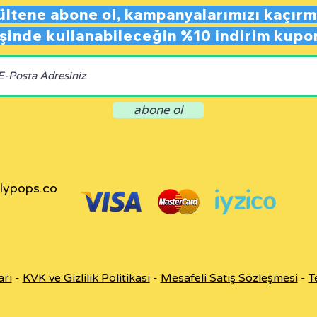
ültene abone ol,
kampanyalarımızı kaçırm
rişinde kullanabileceğin
%10 indirim kupo
abone ol
llypops.co
arı
-
KVK ve Gizlilik Politikası
-
Mesafeli Satış Sözleşmesi
-
T