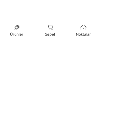
Ürünler
Sepet
Noktalar
bültene abone ol,
kampanyalarımızı
kaçırma!
ilk siparişinde kullanabileceğin
%10 indirim
kuponu
kazan.
abone ol
+90 544 7173648
-
hello@lillypops.co
istanbul
Hakkımızda
-
Kullanım Koşulları
-
KVK ve Gizlilik