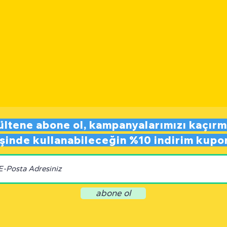
ültene abone ol,
kampanyalarımızı kaçırm
rişinde kullanabileceğin
%10 indirim kupo
abone ol