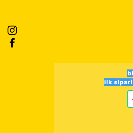
b
ilk sipa