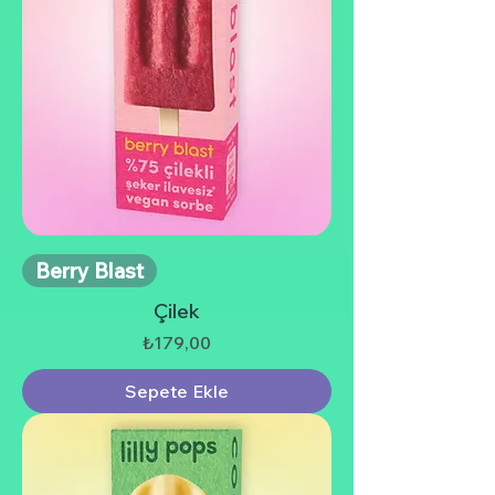
Berry Blast
Çilek
Fiyat
₺179,00
Sepete Ekle