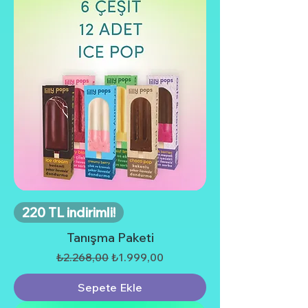
220 TL indirimli!
Tanışma Paketi
Normal Fiyat
İndirimli Fiyat
₺2.268,00
₺1.999,00
Sepete Ekle