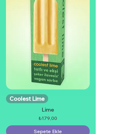
Coolest Lime
Lime
Fiyat
₺179,00
Sepete Ekle