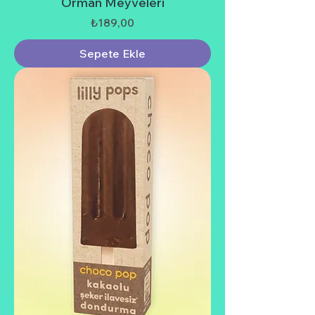
Orman Meyveleri
Fiyat
₺189,00
Sepete Ekle