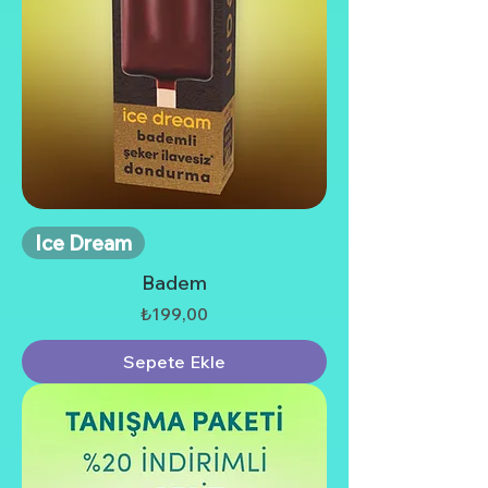
Ice Dream
Badem
Fiyat
₺199,00
Sepete Ekle