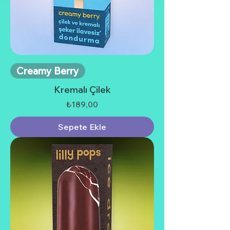
Creamy Berry
Kremalı Çilek
Fiyat
₺189,00
Sepete Ekle