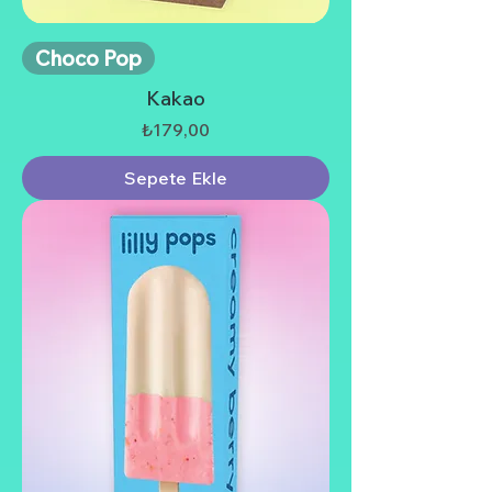
Choco Pop
Kakao
Fiyat
₺179,00
Sepete Ekle